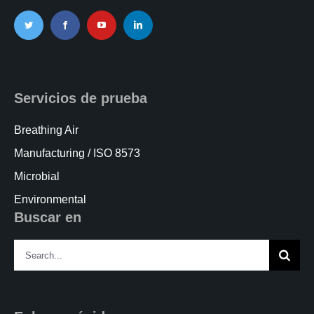
Kits AirCheck✓
Account
Servicios de prueba
Breathing Air
Manufacturing / ISO 8573
Microbial
Environmental
Buscar en
Search
for: