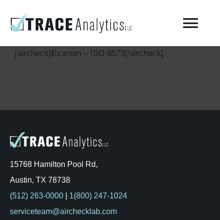
Skip
to
Togg
content
Navi
[aircheck]Examen – ISO 8573[/aircheck]
Acerca del laboratorio – Trace Analytics
Prueba de aire respirable comprimido
Pruebas de aire comprimido ISO 8573-1 / Fabricación
Pruebas ambientales
15768 Hamilton Pool Rd,
Austin, TX 78738
AirCheck Academy
(512) 263-0000
|
1(800) 247-1024
serviceteam@airchecklab.com