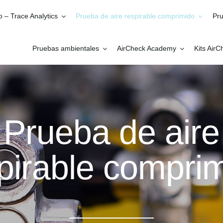
o – Trace Analytics
Prueba de aire respirable comprimido
Pru
Pruebas ambientales
AirCheck Academy
Kits Air
Prueba de aire
pirable compri