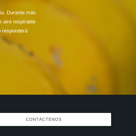
cia. Durante más
e aire respirable
o responderá
CONTÁCTENOS