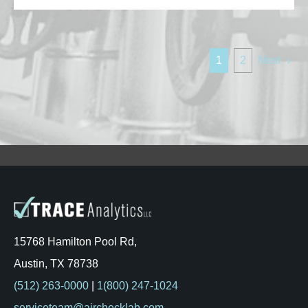
1
2
Next
15768 Hamilton Pool Rd,
Austin, TX 78738
(512) 263-0000
|
1(800) 247-1024
serviceteam@airchecklab.com