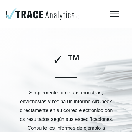
Skip
to
Togg
content
Navi
Acerca del laboratorio – Trace Analytics
✓ ™
Prueba de aire respirable comprimido
Pruebas de aire comprimido ISO 8573-1 / Fabricación
Simplemente tome sus muestras,
Pruebas ambientales
envíenoslas y reciba un informe AirCheck
directamente en su correo electrónico con
AirCheck Academy
los resultados según sus especificaciones.
Consulte los informes de ejemplo a