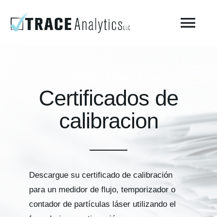
Skip
to
Togg
content
Navi
Acerca del laboratorio – Trace Analytics
Certificados de
Prueba de aire respirable comprimido
calibracion
Pruebas de aire comprimido ISO 8573-1 / Fabricación
Pruebas ambientales
Descargue su certificado de calibración
para un medidor de flujo, temporizador o
AirCheck Academy
contador de partículas láser utilizando el