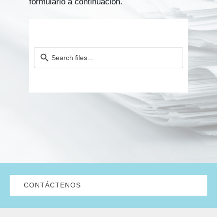
formulario a continuación.
Kits AirCheck✓
Account
CONTÁCTENOS