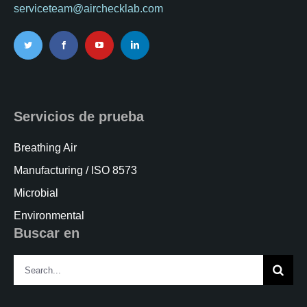
serviceteam@airchecklab.com
Kits AirCheck✓
Account
Servicios de prueba
Breathing Air
Manufacturing / ISO 8573
Microbial
Environmental
Buscar en
Search
for: