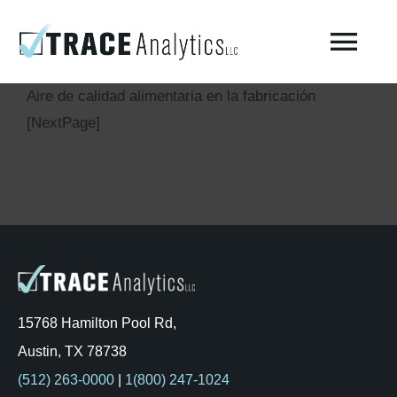
Skip
to
Togg
content
Navi
Aire de calidad alimentaria en la fabricación
Acerca del laboratorio – Trace Analytics
[NextPage]
Prueba de aire respirable comprimido
Pruebas de aire comprimido ISO 8573-1 / Fabricación
Pruebas ambientales
15768 Hamilton Pool Rd,
AirCheck Academy
Austin, TX 78738
(512) 263-0000
|
1(800) 247-1024