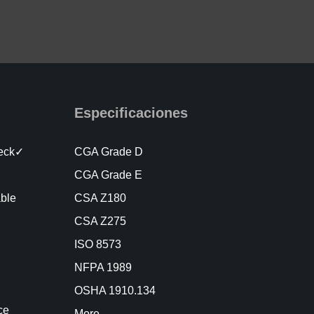
Especificaciones
heck✓
CGA Grade D
CGA Grade E
able
CSA Z180
CSA Z275
ISO 8573
NFPA 1989
OSHA 1910.134
ce
More…