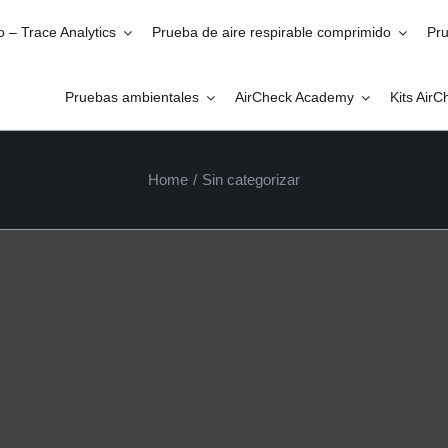
o – Trace Analytics
Prueba de aire respirable comprimido
Pru
Pruebas ambientales
AirCheck Academy
Kits Air
Home
/
Sin categorizar