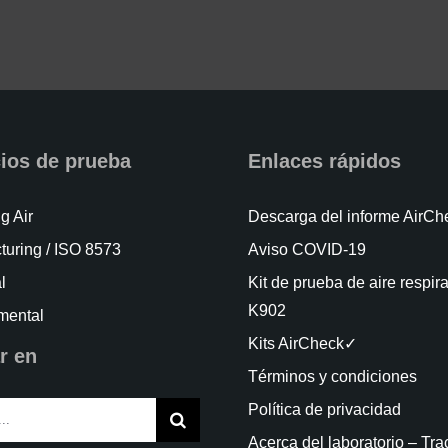
cios de prueba
Enlaces rápidos
g Air
Descarga del informe AirC
turing / ISO 8573
Aviso COVID-19
l
Kit de prueba de aire respir
K902
mental
Kits AirCheck✓
r en
Términos y condiciones
Política de privacidad
Acerca del laboratorio – Tra