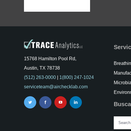
Servi
15768 Hamilton Pool Rd,
Breathin
Austin, TX 78738
Manufac
(512) 263-0000
|
1(800) 247-1024
Microbia
serviceteam@airchecklab.com
Environ
Busca
Search
for: