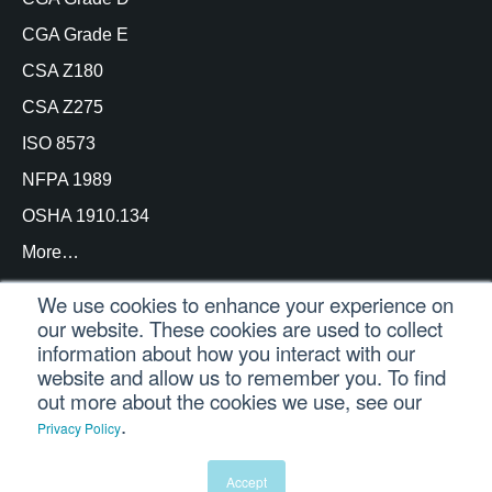
CGA Grade E
CSA Z180
CSA Z275
ISO 8573
NFPA 1989
OSHA 1910.134
More…
We use cookies to enhance your experience on
our website. These cookies are used to collect
information about how you interact with our
© Copyright Trace Analytics, LLC 2021 |
Inicio de
website and allow us to remember you. To find
sesión del cliente
| Reservados todos los derechos
out more about the cookies we use, see our
.
Privacy Policy
Español
English
(
Inglés
)
Accept