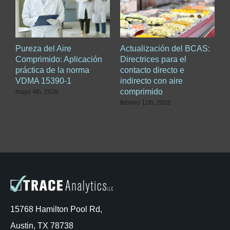
s
Pureza del Aire
Actualización del BCAS:
P
o
Comprimido: Aplicación
Directrices para el
a
práctica de la norma
contacto directo e
p
VDMA 15390-1
indirecto con aire
c
comprimido
c
mayo 4th, 2026
febrero 11th, 2026
d
15768 Hamilton Pool Rd,
Austin, TX 78738