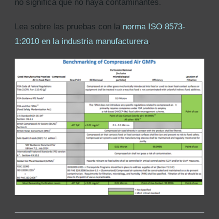
no significa que no haya contaminantes.
Lea sobre las pruebas con la
norma ISO 8573-
1:2010 en la industria manufacturera
.