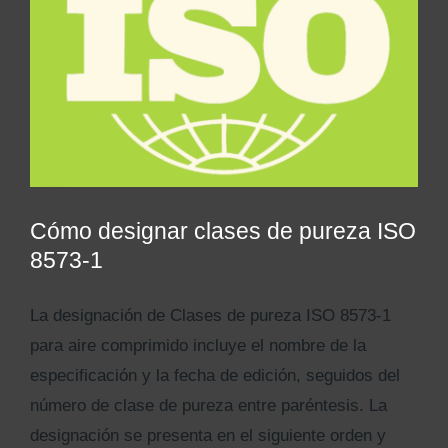
Kits AirCheck✓
Account
Cómo designar clases de pureza ISO
8573-1
La designación de Clases de pureza ISO 8573-1
para aire comprimido incluye el nombre de la
especificación y la fecha de edición, seguidos del
número de clase de pureza entre paréntesis. La
designación se presenta en el siguiente orden y