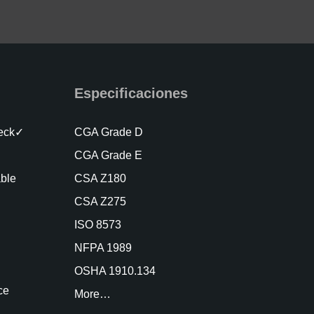
Especificaciones
heck✓
CGA Grade D
CGA Grade E
able
CSA Z180
CSA Z275
ISO 8573
NFPA 1989
OSHA 1910.134
ce
More…