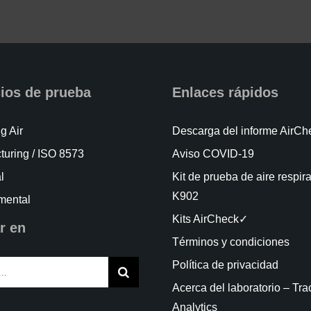
cios de prueba
Enlaces rápidos
g Air
Descarga del informe AirC
turing / ISO 8573
Aviso COVID-19
l
Kit de prueba de aire respir
K902
mental
Kits AirCheck✓
r en
Términos y condiciones
Política de privacidad
Acerca del laboratorio – Tra
Analytics