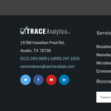
Servi
15768 Hamilton Pool Rd,
Breathin
Austin, TX 78738
Manufac
(512) 263-0000
|
1(800) 247-1024
Microbia
serviceteam@airchecklab.com
Environ
Busca
Search
for: