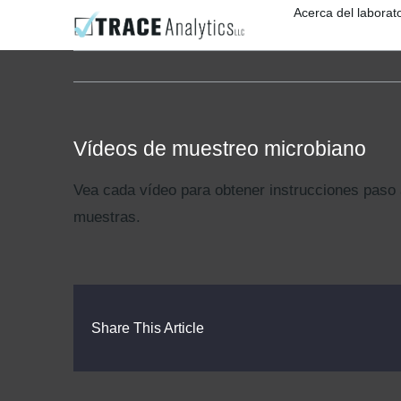
Skip
Acerca del laborato
to
content
Vídeos de muestreo microbiano
Vea cada vídeo para obtener instrucciones paso
muestras.
Share This Article