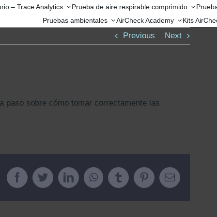
rio – Trace Analytics
Prueba de aire respirable comprimido
Prueba
Pruebas ambientales
AirCheck Academy
Kits AirCh
Previous
Next
 a paso sobre cómo tomar correctamente las
Facebook
Twitter
LinkedIn
WhatsApp
Tumblr
Pinterest
Email