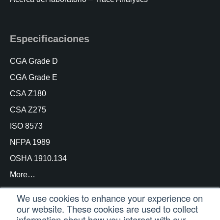
Especificaciones
CGA Grade D
CGA Grade E
CSA Z180
CSA Z275
ISO 8573
NFPA 1989
OSHA 1910.134
More…
We use cookies to enhance your experience on
our website. These cookies are used to collect
information about how you interact with our