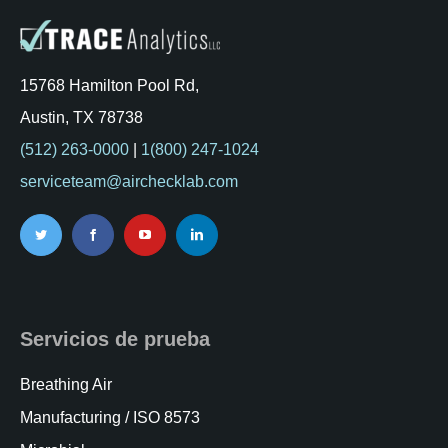
Kits AirCheck✓
Account
15768 Hamilton Pool Rd,
Austin, TX 78738
(512) 263-0000
|
1(800) 247-1024
serviceteam@airchecklab.com
Servicios de prueba
Breathing Air
Manufacturing / ISO 8573