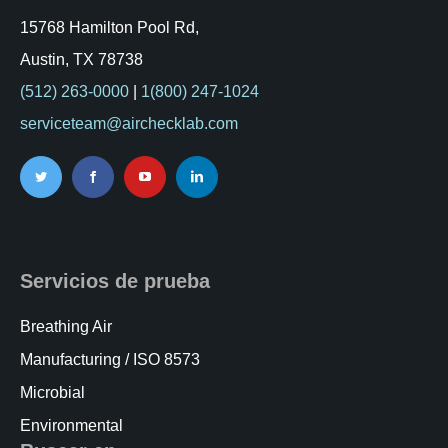
Kits AirCheck✓
15768 Hamilton Pool Rd,
Austin, TX 78738
Account
(512) 263-0000
|
1(800) 247-1024
serviceteam@airchecklab.com
Servicios de prueba
Breathing Air
Manufacturing / ISO 8573
Microbial
Environmental