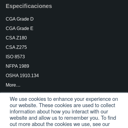
Especificaciones
CGA Grade D
CGA Grade E
CSA Z180
CSA Z275
ISO 8573
NFPA 1989
OSHA 1910.134
More…
We use cookies to enhance your experience on
our website. These cookies are used to collect
information about how you interact with our
© Copyright Trace Analytics, LLC 2021 |
Inicio de
website and allow us to remember you. To find
sesión del cliente
| Reservados todos los derechos
out more about the cookies we use, see our