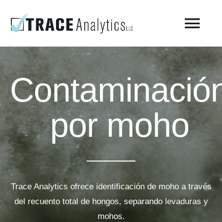
Skip
to
Togg
content
Navi
Acerca del laboratorio – Trace Analytics
Contaminació
Prueba de aire respirable comprimido
por moho
Pruebas de aire comprimido ISO 8573-1 / Fabricación
Pruebas ambientales
Trace Analytics ofrece identificación de moho a través
AirCheck Academy
del recuento total de hongos, separando levaduras y
mohos.