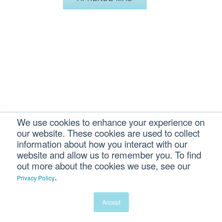
Contact Us to Start
Testing
We use cookies to enhance your experience on
our website. These cookies are used to collect
information about how you interact with our
Get in touch with us – we'll answer all of your compressed
website and allow us to remember you. To find
air testing questions. Use the form below or call us at 800-
out more about the cookies we use, see our
247-1024.
.
First name
Privacy Policy
Accept
Last name