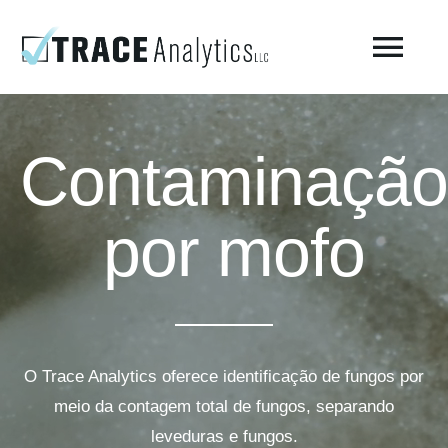
Skip
to
Togg
content
Navi
Sobre o laboratório – Trace Analytics
Contaminação
Teste de ar respirável comprimido
por mofo
Teste de ar comprimido ISO 8573-1 / Fabricação
Testes ambientais
O Trace Analytics oferece identificação de fungos por
AirCheck Academy
meio da contagem total de fungos, separando
leveduras e fungos.