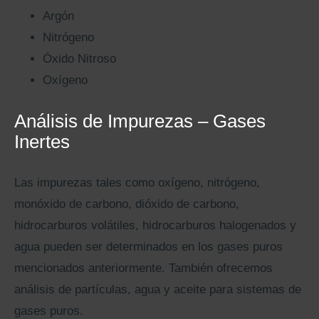
Kits AirCheck✓
Argón
Nitrógeno
Account
Óxido Nitroso
Oxígeno
Análisis de Impurezas – Gases
Inertes
Las impurezas tales como oxígeno, nitrógeno,
monóxido de carbono, dióxido de carbono,
hidrocarburos volátiles, hidrocarburos halogenados y
agua pueden ser determinados en los gases puros
mencionados anteriormente. También ofrecemos
análisis de partículas, agua y aceite para sistemas de
gases puros.