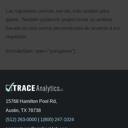
Las siguientes normas son las más usadas para
gases. También podemos proporcionar un análisis
basado en una norma personalizada de acuerdo a tus
requisitos.
[IncludeSpec spec=”puregases”]
15768 Hamilton Pool Rd,
Austin, TX 78738
(512) 263-0000
|
1(800) 247-1024