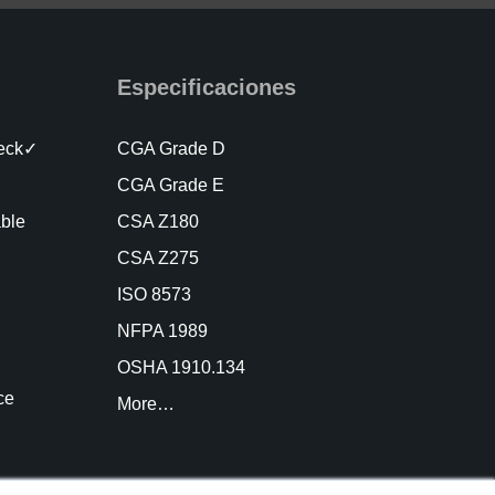
Especificaciones
heck✓
CGA Grade D
CGA Grade E
able
CSA Z180
CSA Z275
ISO 8573
NFPA 1989
OSHA 1910.134
ce
More…