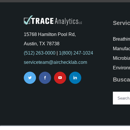
Servi
15768 Hamilton Pool Rd,
Breathin
Austin, TX 78738
Manufac
(512) 263-0000
|
1(800) 247-1024
Microbia
serviceteam@airchecklab.com
Environ
Busca
Search
for: