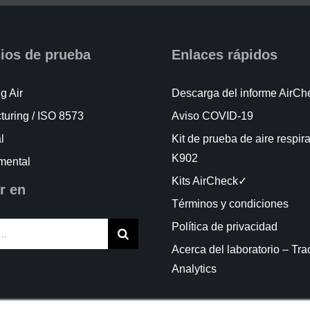
cios de prueba
Enlaces rápidos
g Air
Descarga del informe AirC
turing / ISO 8573
Aviso COVID-19
l
Kit de prueba de aire respir
K902
mental
Kits AirCheck✓
r en
Términos y condiciones
Política de privacidad
Acerca del laboratorio – Tra
Analytics