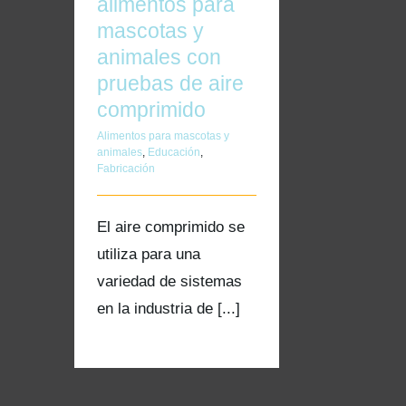
alimentos para
mascotas y
animales con
pruebas de aire
comprimido
Alimentos para mascotas y
animales
,
Educación
,
Fabricación
El aire comprimido se
utiliza para una
variedad de sistemas
en la industria de [...]