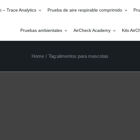
o – Trace Analytics
Prueba de aire respirable comprimido
Pru
Pruebas ambientales
AirCheck Academy
Kits Air
Home
/
Tag:
alimentos para mascotas