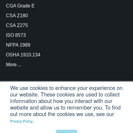
CGA Grade E
CSA Z180
CSA Z275
ISO 8573
NFPA 1989
OSHA 1910.134
More…
We use cookies to enhance your experience on
our website. These cookies are used to collect
© Copyright Trace Analytics, LLC 2021 |
Inicio de
information about how you interact with our
sesión del cliente
| Reservados todos los derechos
website and allow us to remember you. To find
out more about the cookies we use, see our
.
Privacy Policy
Español
English
(
Inglés
)
Português
(
Portugués, Brasil
)