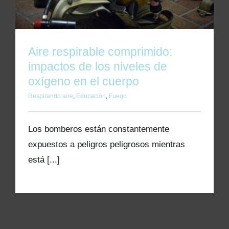
Kits AirCheck✓
Account
Aire respirable comprimido:
impactos de los niveles de
oxígeno en el cuerpo
Respirando aire
,
Educación
,
Fuego
Los bomberos están constantemente
expuestos a peligros peligrosos mientras
está [...]