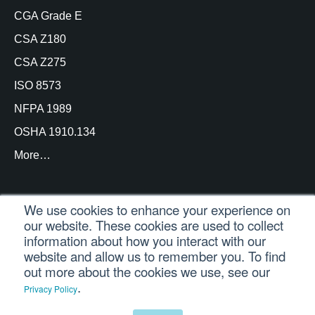
CGA Grade E
CSA Z180
CSA Z275
ISO 8573
NFPA 1989
OSHA 1910.134
More…
We use cookies to enhance your experience on
our website. These cookies are used to collect
© Copyright Trace Analytics, LLC 2021 |
Inicio de
information about how you interact with our
sesión del cliente
| Reservados todos los derechos
website and allow us to remember you. To find
out more about the cookies we use, see our
.
Privacy Policy
Español
English
(
Inglés
)
Português
(
Portugués, Brasil
)