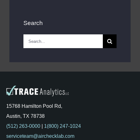
Search
Search
for:
15768 Hamilton Pool Rd,
Austin, TX 78738
(512) 263-0000
|
1(800) 247-1024
serviceteam@airchecklab.com