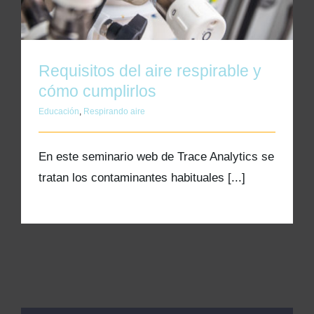
Kits AirCheck✓
Account
Requisitos del aire respirable y
cómo cumplirlos
Educación
,
Respirando aire
En este seminario web de Trace Analytics se
tratan los contaminantes habituales [...]