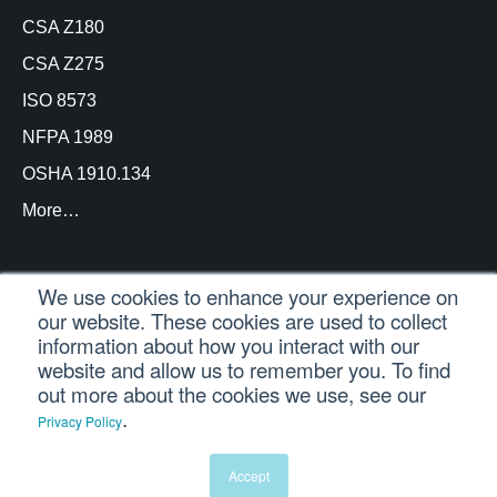
CSA Z180
CSA Z275
ISO 8573
NFPA 1989
OSHA 1910.134
More…
We use cookies to enhance your experience on
our website. These cookies are used to collect
© Copyright Trace Analytics, LLC 2021 |
Inicio de
information about how you interact with our
sesión del cliente
| Reservados todos los derechos
website and allow us to remember you. To find
out more about the cookies we use, see our
.
Privacy Policy
Español
English
(
Inglés
)
Português
(
Portugués, Brasil
)
Accept