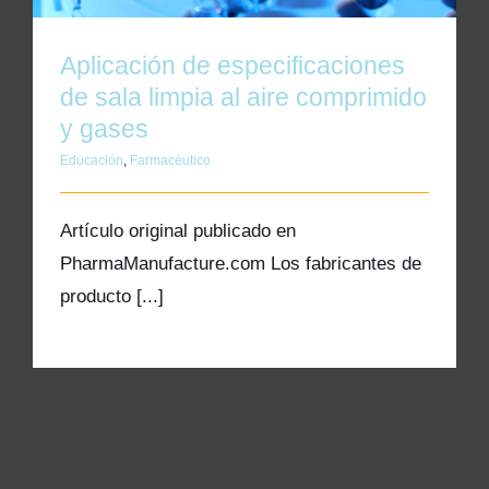
Kits AirCheck✓
Aplicación de especificaciones
Account
de sala limpia al aire comprimido
y gases
Educación
,
Farmacéutico
Artículo original publicado en
PharmaManufacture.com Los fabricantes de
producto [...]