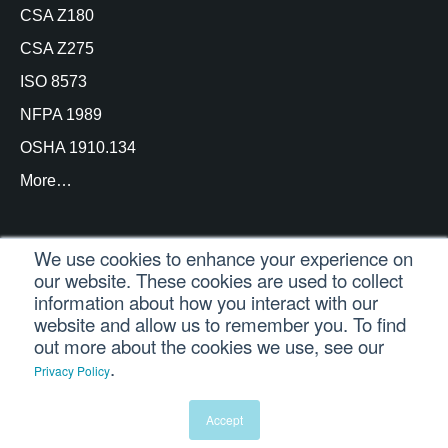
CSA Z180
CSA Z275
ISO 8573
NFPA 1989
OSHA 1910.134
More…
We use cookies to enhance your experience on
our website. These cookies are used to collect
© Copyright Trace Analytics, LLC 2021 |
Inicio de
information about how you interact with our
sesión del cliente
| Reservados todos los derechos
website and allow us to remember you. To find
out more about the cookies we use, see our
.
Privacy Policy
Español
English
(
Inglés
)
Português
(
Portugués, Brasil
)
Accept