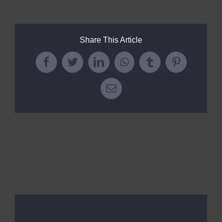
Kits AirCheck✓
Account
Share This Article
Facebook
Twitter
LinkedIn
WhatsApp
Tumblr
Pinterest
Email