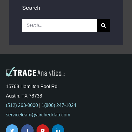
Search
Search
for:
15768 Hamilton Pool Rd,
Austin, TX 78738
(512) 263-0000
|
1(800) 247-1024
serviceteam@airchecklab.com