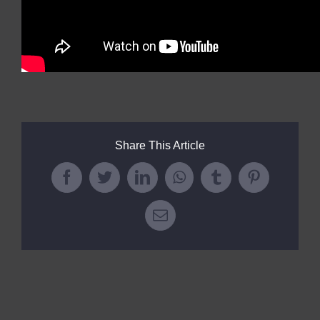
Kits AirCheck✓
Account
Share This Article
Facebook
Twitter
LinkedIn
WhatsApp
Tumblr
Pinterest
Email