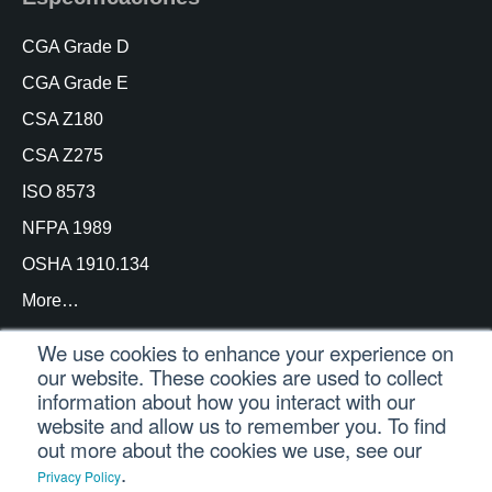
CGA Grade D
CGA Grade E
CSA Z180
CSA Z275
ISO 8573
NFPA 1989
OSHA 1910.134
More…
We use cookies to enhance your experience on
our website. These cookies are used to collect
information about how you interact with our
© Copyright Trace Analytics, LLC 2021 |
Inicio de
website and allow us to remember you. To find
sesión del cliente
| Reservados todos los derechos
out more about the cookies we use, see our
.
Privacy Policy