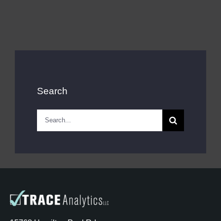
Search
Search
for: