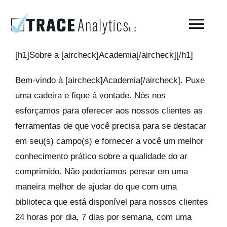
Skip
to
Togg
content
Navi
[h1]Sobre a [aircheck]Academia[/aircheck][/h1]
Sobre o laboratório – Trace Analytics
Bem-vindo à [aircheck]Academia[/aircheck]. Puxe
uma cadeira e fique à vontade. Nós nos
Teste de ar respirável comprimido
esforçamos para oferecer aos nossos clientes as
ferramentas de que você precisa para se destacar
Teste de ar comprimido ISO 8573-1 / Fabricação
em seu(s) campo(s) e fornecer a você um melhor
conhecimento prático sobre a qualidade do ar
Testes ambientais
comprimido. Não poderíamos pensar em uma
maneira melhor de ajudar do que com uma
AirCheck Academy
biblioteca que está disponível para nossos clientes
24 horas por dia, 7 dias por semana, com uma