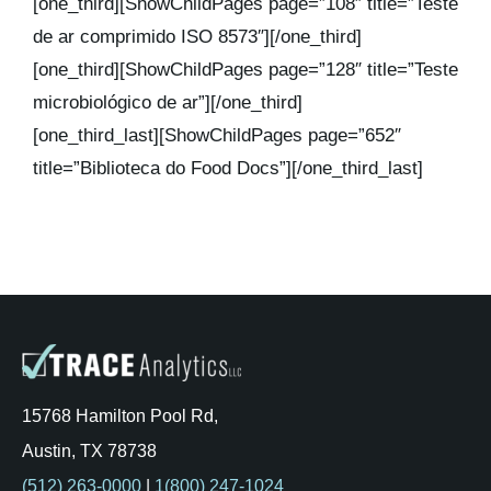
[one_third][ShowChildPages page=”108″ title=”Teste
de ar comprimido ISO 8573″][/one_third]
[one_third][ShowChildPages page=”128″ title=”Teste
microbiológico de ar”][/one_third]
[one_third_last][ShowChildPages page=”652″
title=”Biblioteca do Food Docs”][/one_third_last]
15768 Hamilton Pool Rd,
Austin, TX 78738
(512) 263-0000
|
1(800) 247-1024