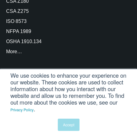
CSA Z180
CSA Z275
ISO 8573
NFPA 1989
OSHA 1910.134
More…
We use cookies to enhance your experience on
our website. These cookies are used to collect
© Copyright Trace Analytics, LLC 2021 |
Login do
information about how you interact with our
cliente
| Todos os direitos reservados
website and allow us to remember you. To find
out more about the cookies we use, see our
.
Privacy Policy
Português
English
(
Inglês
)
Español
(
Espanhol
)
Accept