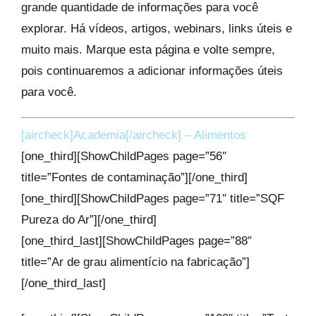
grande quantidade de informações para você
Kits AirCheck
explorar. Há vídeos, artigos, webinars, links úteis e
muito mais. Marque esta página e volte sempre,
Account
pois continuaremos a adicionar informações úteis
para você.
[aircheck]Academia[/aircheck] – Alimentos
[one_third][ShowChildPages page=”56″
title=”Fontes de contaminação”][/one_third]
[one_third][ShowChildPages page=”71″ title=”SQF
Pureza do Ar”][/one_third]
[one_third_last][ShowChildPages page=”88″
title=”Ar de grau alimentício na fabricação”]
[/one_third_last]