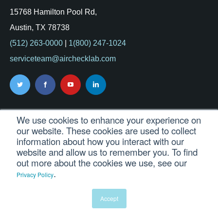
15768 Hamilton Pool Rd,
Austin, TX 78738
(512) 263-0000
|
1(800) 247-1024
serviceteam@airchecklab.com
We use cookies to enhance your experience on
our website. These cookies are used to collect
Serviços de teste
information about how you interact with our
website and allow us to remember you. To find
Breathing Air
out more about the cookies we use, see our
.
Manufacturing / ISO 8573
Privacy Policy
Microbial
Accept
Environmental
Pesquisar