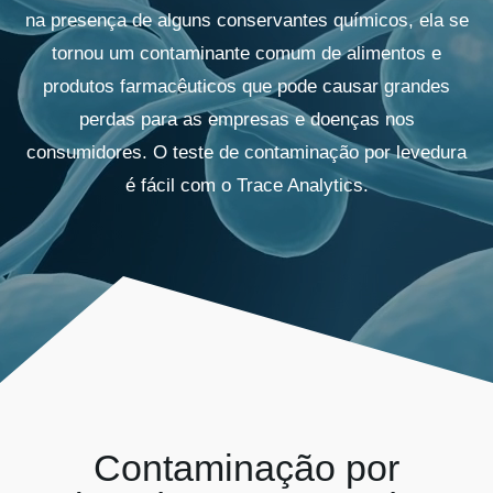
Kits AirCheck
na presença de alguns conservantes químicos, ela se
tornou um contaminante comum de alimentos e
produtos farmacêuticos que pode causar grandes
Account
perdas para as empresas e doenças nos
consumidores. O teste de contaminação por levedura
é fácil com o Trace Analytics.
Contaminação por