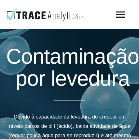
Skip
to
Togg
content
Navi
Sobre o laboratório – Trace Analytics
Contaminação
Teste de ar respirável comprimido
por levedura
Teste de ar comprimido ISO 8573-1 / Fabricação
Testes ambientais
Devido à capacidade da levedura de crescer em
AirCheck Academy
níveis baixos de pH (ácido), baixa atividade de água
(requer pouca água para se reproduzir) e até mesmo