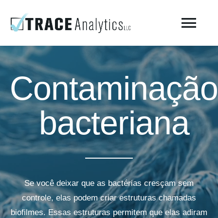
Skip
to
Togg
content
Navi
Sobre o laboratório – Trace Analytics
Contaminação
Teste de ar respirável comprimido
bacteriana
Teste de ar comprimido ISO 8573-1 / Fabricação
Testes ambientais
Se você deixar que as bactérias cresçam sem
AirCheck Academy
controle, elas podem criar estruturas chamadas
biofilmes. Essas estruturas permitem que elas adiram