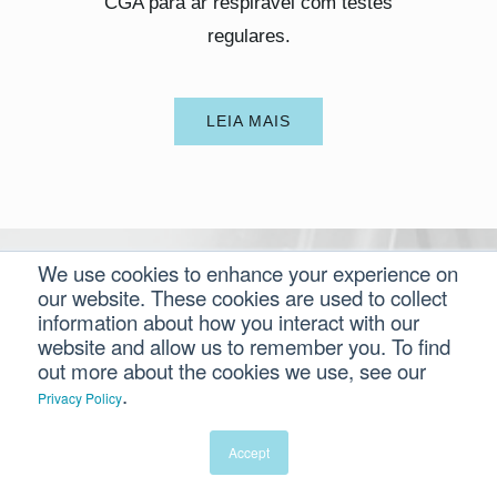
CGA para ar respirável com testes
regulares.
LEIA MAIS
We use cookies to enhance your experience on
our website. These cookies are used to collect
information about how you interact with our
website and allow us to remember you. To find
out more about the cookies we use, see our
Blog do Trace Analytics
.
Privacy Policy
Accept