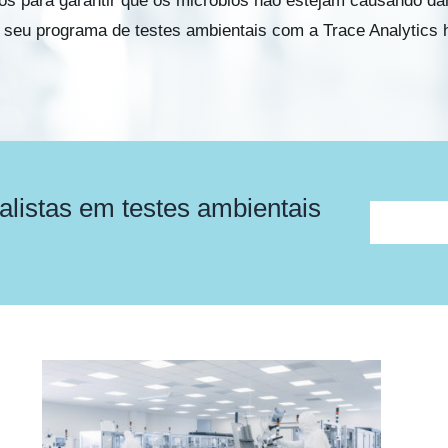
os para garantir que os micróbios não estejam causando da
cie seu programa de testes ambientais com a Trace Analytics
alistas em testes ambientais