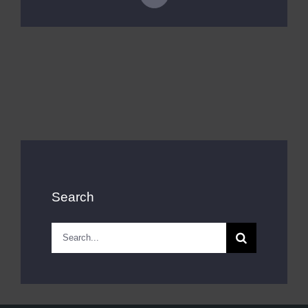
Kits AirCheck✓
Account
Search
Search
for: