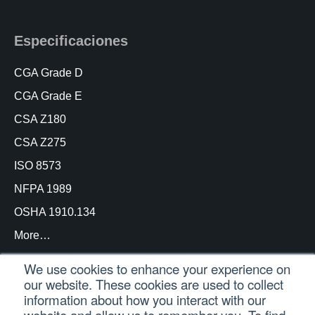
Especificaciones
CGA Grade D
CGA Grade E
CSA Z180
CSA Z275
ISO 8573
NFPA 1989
OSHA 1910.134
More…
We use cookies to enhance your experience on
our website. These cookies are used to collect
information about how you interact with our
© Copyright Trace Analytics, LLC 2021 |
Inicio de