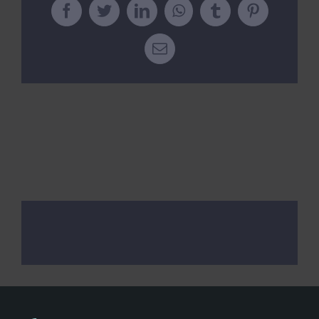
Kits AirCheck✓
Facebook
Twitter
LinkedIn
WhatsApp
Tumblr
Pinterest
Email
Account