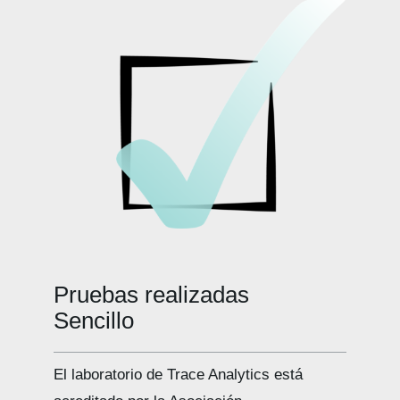
y
cómo
cumplirl
Pruebas realizadas
El laboratorio de Trace Analytics está