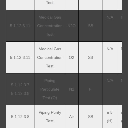
Test
Medical Gas
N/A
N/A
5.1.12.3.11
Concentration
N2O
SB
Test
Medical Gas
N/A
N/A
5.1.12.3.11
Concentration
O
2
SB
Test
Piping
N/A
N/A
5.1.12.3.7
Particulate
N2
F
5.1.12.3.8
Test (O)
Piping Purity
± 5
± 5
5.1.12.3.8
Air
SB
Test
(H)
(H)