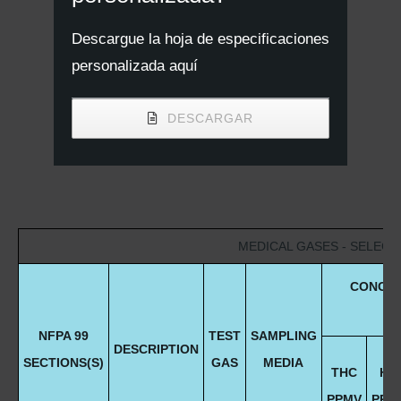
Descargue la hoja de especificaciones
personalizada aquí
DESCARGAR
MEDICAL GASES - SELECT
CONCEN
NFPA 99
TEST
SAMPLING
DESCRIPTION
SECTIONS(S)
GAS
MEDIA
THC
HH
PPMV
PPM