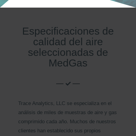
Kits AirCheck✓
Account
Especificaciones de
calidad del aire
seleccionadas de
MedGas
Trace Analytics, LLC se especializa en el
análisis de miles de muestras de aire y gas
comprimido cada año. Muchos de nuestros
clientes han establecido sus propios