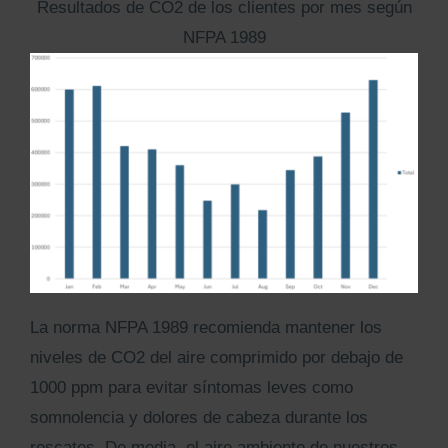
Resultados de CO2 de los clientes por mes según
NFPA 1989
La norma NFPA 1989 recomienda mantener los
niveles de CO2 del aire comprimido por debajo de
1000 ppm para evitar síntomas leves como
somnolencia y dolores de cabeza durante los
rescates. De media, el aire ambiente de nuestros