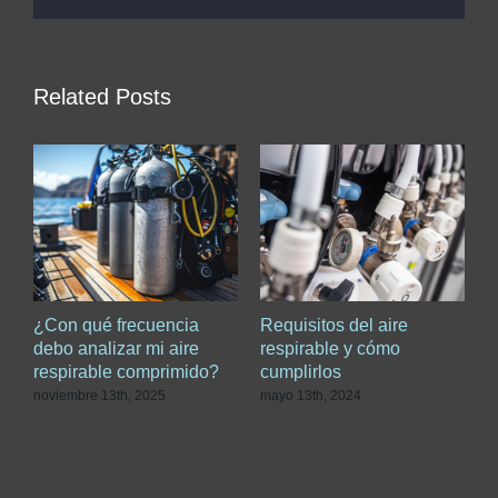
Related Posts
¿Con qué frecuencia
Requisitos del aire
A
de
debo analizar mi aire
respirable y cómo
c
respirable comprimido?
cumplirlos
c
d
noviembre 13th, 2025
mayo 13th, 2024
d