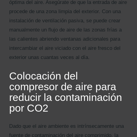
óptima del aire. Asegúrate de que la entrada de aire
procede de una zona limpia del exterior. Con una
instalación de ventilación pasiva, se puede crear
manualmente un flujo de aire de las zonas frías a
las calientes abriendo ventanas adicionales para
intercambiar el aire viciado con el aire fresco del
exterior unas cuantas veces al día.
Colocación del
compresor de aire para
reducir la contaminación
por CO2
Dado que el aire ambiente es intrínsecamente una
fuente de contaminación del aire comprimido, la