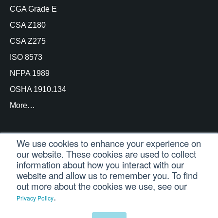
CGA Grade E
CSA Z180
CSA Z275
ISO 8573
NFPA 1989
OSHA 1910.134
More…
We use cookies to enhance your experience on
our website. These cookies are used to collect
© Copyright Trace Analytics, LLC 2021 |
Inicio de
information about how you interact with our
sesión del cliente
| Reservados todos los derechos
website and allow us to remember you. To find
out more about the cookies we use, see our
.
Privacy Policy
Español
English
(
Inglés
)
Português
(
Portugués, Brasil
)