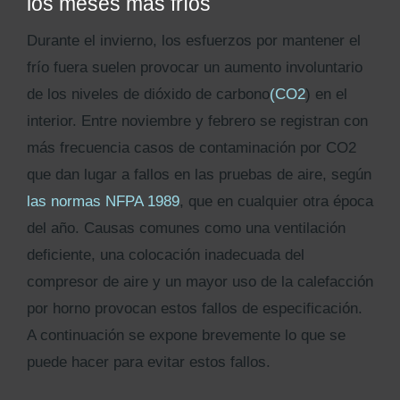
los meses más fríos
Durante el invierno, los esfuerzos por mantener el
frío fuera suelen provocar un aumento involuntario
de los niveles de dióxido de carbono
(CO2
) en el
interior. Entre noviembre y febrero se registran con
más frecuencia casos de contaminación por CO2
que dan lugar a fallos en las pruebas de aire, según
las normas NFPA 1989
, que en cualquier otra época
del año. Causas comunes como una ventilación
deficiente, una colocación inadecuada del
compresor de aire y un mayor uso de la calefacción
por horno provocan estos fallos de especificación.
A continuación se expone brevemente lo que se
puede hacer para evitar estos fallos.