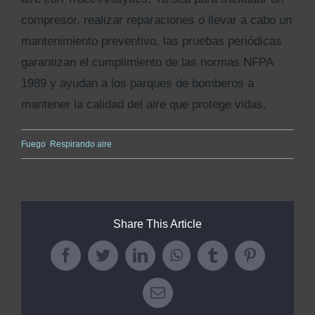
compresor, realizar reparaciones o llevar a cabo un
mantenimiento preventivo, las pruebas periódicas
garantizan el cumplimiento de las normas NFPA
1989 y ayudan a los parques de bomberos a
mantener la calidad del aire que protege vidas.
Fuego
,
Respirando aire
Share This Article
Facebook
Twitter
LinkedIn
WhatsApp
Tumblr
Pinterest
Email