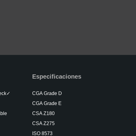
Especificaciones
heck✓
CGA Grade D
CGA Grade E
able
CSA Z180
CSA Z275
ISO 8573