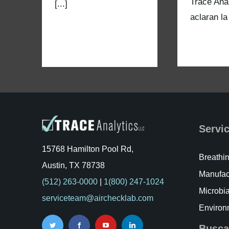
Trace Ana
[...]
aclaran la 
Servi
15768 Hamilton Pool Rd,
Breathin
Austin, TX 78738
Manufac
(512) 263-0000
|
1(800) 247-1024
Microbia
serviceteam@airchecklab.com
Environ
Busca