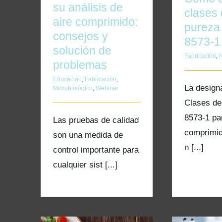
su análisis de
clases
aire comprimido:
pureza
consejos y
8573-1
solución de
Fabricación
,
N
problemas
Educación
,
Fabricación
,
La design
Microbiológico
,
Webinar
Clases de
8573-1 pa
Las pruebas de calidad
comprimid
son una medida de
n [...]
control importante para
cualquier sist [...]