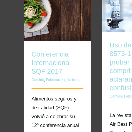
Uso de IS
proba
Conferencia Internacional
comprimido
SQF 2017
co
Uso de
8573-1
Conferencia
probar 
Internacional
compri
SQF 2017
aclaran
Comida
,
Fabricación
,
Noticias
confus
Comida
,
Fabr
Alimentos seguros y
de calidad (SQF)
La revist
volvió a celebrar su
Air Best P
12ª conferencia anual