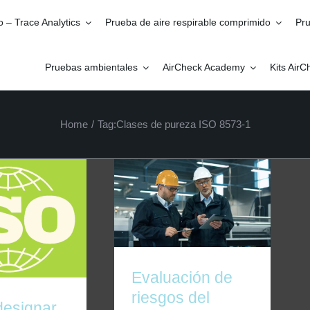
o – Trace Analytics
Prueba de aire respirable comprimido
Pru
Pruebas ambientales
AirCheck Academy
Kits Air
Home
/
Tag:
Clases de pureza ISO 8573-1
Evaluación de riesgos
del sistema de aire
comprimido: ¿debo
gnar clases de
realizar una prueba?
 ISO 8573-1
Evaluación de
riesgos del
esignar