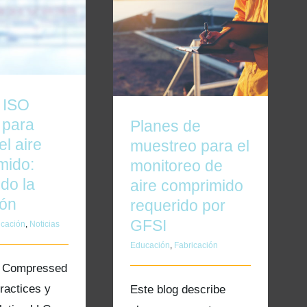
O 8573-1 para
Planes de muestreo para
r el aire
el monitoreo de aire
: aclarando la
comprimido requerido por
nfusión
GFSI
 ISO
 para
Planes de
el aire
muestreo para el
mido:
monitoreo de
do la
aire comprimido
ión
requerido por
GFSI
icación
,
Noticias
Educación
,
Fabricación
a Compressed
ractices y
Este blog describe