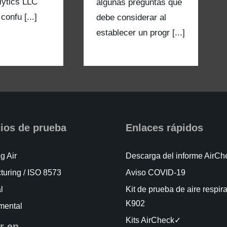
lytics LLC
algunas preguntas que
confu [...]
debe considerar al
establecer un progr [...]
cios de prueba
Enlaces rápidos
g Air
Descarga del informe AirC
turing / ISO 8573
Aviso COVID-19
l
Kit de prueba de aire respir
K902
mental
Kits AirCheck✓
r en