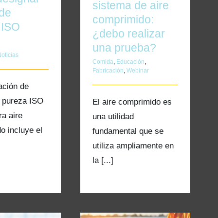
sistema de aire
 de
comprimido:
 ISO
¿debo realizar
una prueba?
oticias
Comida
,
Educación
,
Fabricación
,
Webinar
ación de
 pureza ISO
El aire comprimido es
ra aire
una utilidad
o incluye el
fundamental que se
utiliza ampliamente en
la [...]