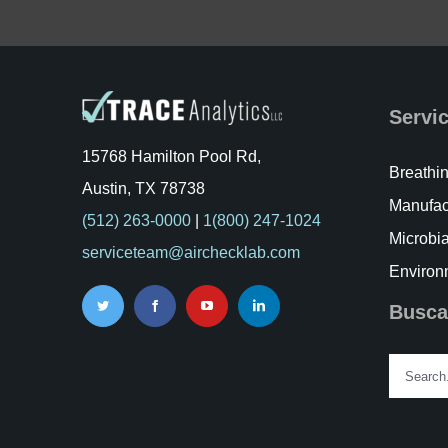
Servi
15768 Hamilton Pool Rd,
Breathin
Austin, TX 78738
Manufac
(512) 263-0000
|
1(800) 247-1024
Microbia
serviceteam@airchecklab.com
Environ
Busca
Search
for: