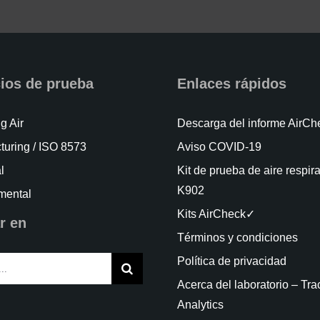
cios de prueba
Enlaces rápidos
g Air
Descarga del informe AirC
turing / ISO 8573
Aviso COVID-19
l
Kit de prueba de aire respir
K902
mental
Kits AirCheck✓
r en
Términos y condiciones
Política de privacidad
Acerca del laboratorio – Tra
Analytics