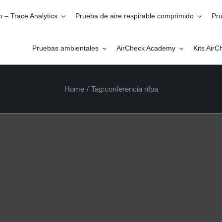
o – Trace Analytics
Prueba de aire respirable comprimido
Pru
Pruebas ambientales
AirCheck Academy
Kits Air
Home
/
Tag:
conferencia nfpa