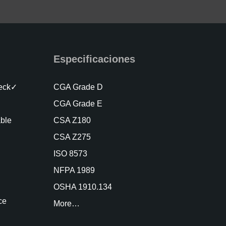
Especificaciones
heck✓
CGA Grade D
CGA Grade E
able
CSA Z180
CSA Z275
ISO 8573
NFPA 1989
OSHA 1910.134
ce
More…