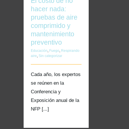
El costo de no
hacer nada:
pruebas de aire
comprimido y
mantenimiento
preventivo
Educación
,
Fuego
,
Respirando
aire
,
Sin categorizar
Cada año, los expertos
se reúnen en la
Conferencia y
Exposición anual de la
NFP [...]