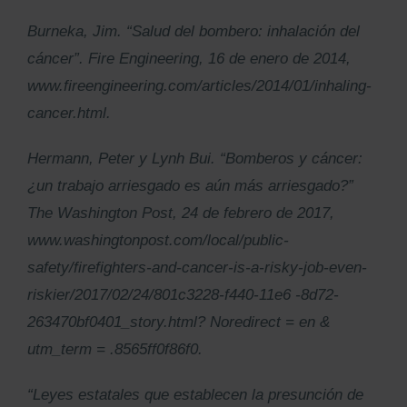
Burneka, Jim. “Salud del bombero: inhalación del
cáncer”. Fire Engineering, 16 de enero de 2014,
www.fireengineering.com/articles/2014/01/inhaling-
cancer.html.
Hermann, Peter y Lynh Bui. “Bomberos y cáncer:
¿un trabajo arriesgado es aún más arriesgado?”
The Washington Post, 24 de febrero de 2017,
www.washingtonpost.com/local/public-
safety/firefighters-and-cancer-is-a-risky-job-even-
riskier/2017/02/24/801c3228-f440-11e6 -8d72-
263470bf0401_story.html? Noredirect = en &
utm_term = .8565ff0f86f0.
“Leyes estatales que establecen la presunción de