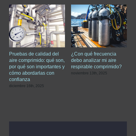
Pruebas de calidad del
¿Con qué frecuencia
G
aire comprimido: qué son,
debo analizar mi aire
a
por qué son importantes y
respirable comprimido?
c
cómo abordarlas con
c
noviembre 13th, 2025
confianza
c
diciembre 16th, 2025
s