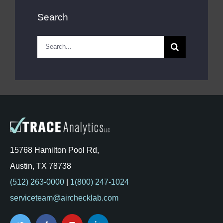
Search
Search
for:
15768 Hamilton Pool Rd,
Austin, TX 78738
(512) 263-0000
|
1(800) 247-1024
serviceteam@airchecklab.com