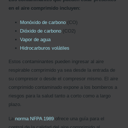
en el aire comprimido incluyen:
Monóxido de carbono
(CO)
Dióxido de carbono
(CO2)
Vapor de agua
Hidrocarburos volátiles
Estos contaminantes pueden ingresar al aire
respirable comprimido ya sea desde la entrada de
su compresor o desde el compresor mismo. El aire
comprimido contaminado expone a los bomberos a
riesgos para la salud tanto a corto como a largo
plazo.
La
norma NFPA 1989
ofrece una guía para el
control de la calidad del aire comprimido al