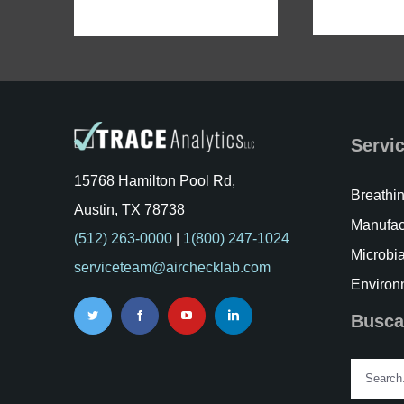
Servi
15768 Hamilton Pool Rd,
Breathin
Austin, TX 78738
Manufac
(512) 263-0000
|
1(800) 247-1024
Microbia
serviceteam@airchecklab.com
Environ
Busca
Search
for: