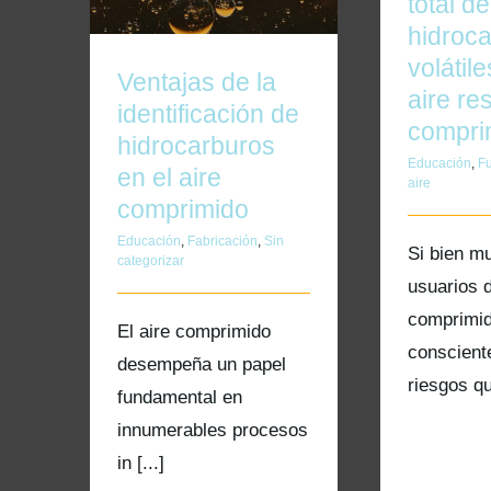
total de
hidroc
volátile
Ventajas de la
aire re
identificación de
compri
hidrocarburos
Educación
,
F
en el aire
aire
comprimido
Educación
,
Fabricación
,
Sin
Si bien m
categorizar
usuarios d
comprimi
El aire comprimido
conscient
desempeña un papel
riesgos que
fundamental en
innumerables procesos
in [...]