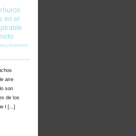
arburos
s en el
spirable
mido
uego
,
Respirando
uchos
e aire
do son
es de los
 l [...]