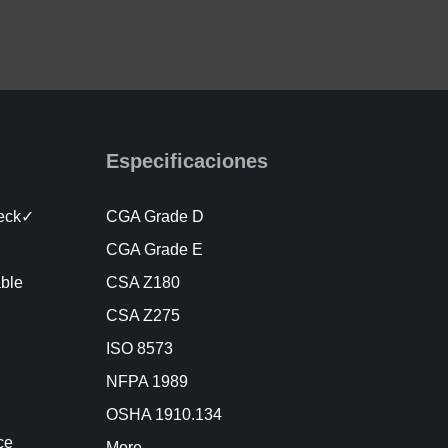
Especificaciones
heck✓
CGA Grade D
CGA Grade E
able
CSA Z180
CSA Z275
ISO 8573
NFPA 1989
OSHA 1910.134
ce
More…