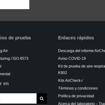
cios de prueba
Enlaces rápidos
g Air
Descarga del informe AirC
turing / ISO 8573
Aviso COVID-19
l
Kit de prueba de aire respir
K902
mental
Kits AirCheck✓
r en
Términos y condiciones
Política de privacidad
Acerca del laboratorio – Tra