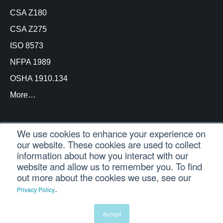
CSA Z180
CSA Z275
ISO 8573
NFPA 1989
OSHA 1910.134
More…
We use cookies to enhance your experience on
our website. These cookies are used to collect
© Copyright Trace Analytics, LLC 2021 |
Inicio de
information about how you interact with our
sesión del cliente
| Reservados todos los derechos
website and allow us to remember you. To find
out more about the cookies we use, see our
.
Privacy Policy
Español
English
(
Inglés
)
Português
(
Portugués, Brasil
)
Accept