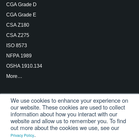
CGA Grade D
CGA Grade E
CSA Z180
CSA Z275
ISO 8573
NFPA 1989
OSHA 1910.134
More…
We use cookies to enhance your experience on
our website. These cookies are used to collect
© Copyright Trace Analytics, LLC 2021 |
Login do
information about how you interact with our
cliente
| Todos os direitos reservados
website and allow us to remember you. To find
out more about the cookies we use, see our
.
Privacy Policy
Português
English
(
Inglês
)