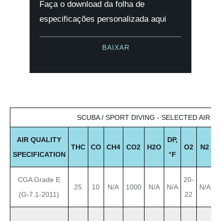
Faça o download da folha de
especificações personalizada aqui
BAIXAR
SCUBA / SPORT DIVING - SELECTED AIR Q
AIR QUALITY
DP,
THC
CO
CH
4
CO
2
H
2
O
O
2
N
2
O
SPECIFICATION
°F
CGA Grade E
20-
25
10
N/A
1000
N/A
N/A
N/A
(G-7.1-2011)
22