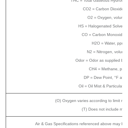
THC = Total Gaseous Hydrocar
CO2
= Carbon Dioxide,
O2
= Oxygen, volume
HS = Halogenated Solvent
CO = Carbon Monoxide,
H2O = Water, ppmv
N2
= Nitrogen, volum
Odor = Odor as supplied by 
CH4
= Methane, ppm
DP = Dew Point, °F at 0 
Oil = Oil Mist & Particulate
(O) Oxygen varies according to limit re
(T) Does not include met
Air & Gas Specifications referenced above may be