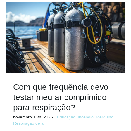
Com que frequência devo
testar meu ar comprimido
para respiração?
novembro 13th, 2025
|
Educação
,
Incêndio
,
Mergulho
,
Respiração de ar