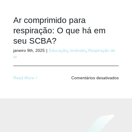
evitar
a
Ar comprimido para
contam
respiração: O que há em
por
CO2
seu SCBA?
nos
janeiro 9th, 2025
|
Educação
,
Incêndio
,
Respiração de
meses
ar
mais
frios
em
Read More
Comentários desativados
Ar
compri
para
respira
O
que