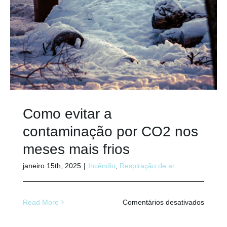
Como evitar a
contaminação por CO2 nos
meses mais frios
janeiro 15th, 2025
|
Incêndio
,
Respiração de ar
em
Read More
Comentários desativados
Como