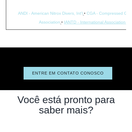
ANDI - American Nitrox Divers, Int'l
•
CGA - Compressed Gas 
Association
•
IANTD - International Association of 
ENTRE EM CONTATO CONOSCO
Você está pronto para
saber mais?