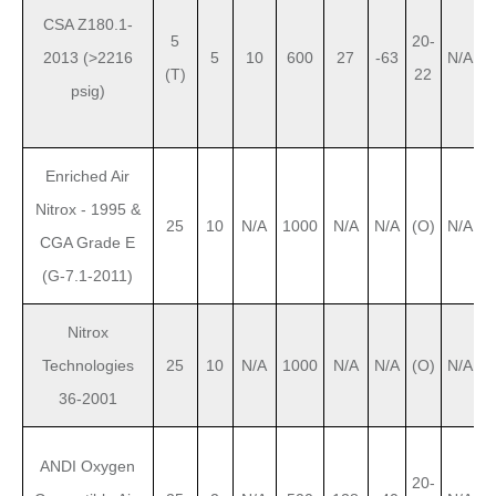
CSA Z180.1-
5
20-
2013 (>2216
5
10
600
27
-63
N/A
(T)
22
psig)
Enriched Air
Nitrox - 1995 &
25
10
N/A
1000
N/A
N/A
(O)
N/A
0
CGA Grade E
(G-7.1-2011)
Nitrox
Technologies
25
10
N/A
1000
N/A
N/A
(O)
N/A
36-2001
ANDI Oxygen
20-