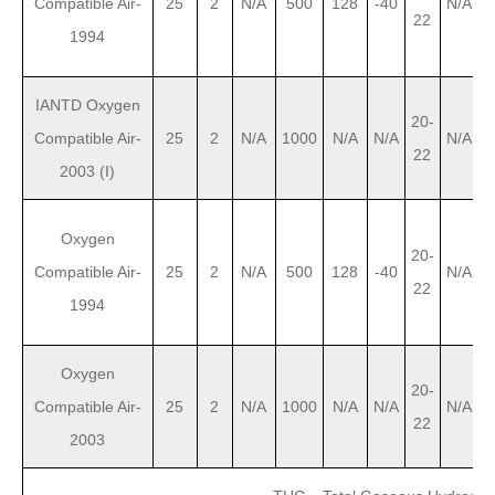
Compatible Air-
25
2
N/A
500
128
-40
N/A
0
22
1994
IANTD Oxygen
20-
Compatible Air-
25
2
N/A
1000
N/A
N/A
N/A
0
22
2003 (I)
Oxygen
20-
Compatible Air-
25
2
N/A
500
128
-40
N/A
0
22
1994
Oxygen
20-
Compatible Air-
25
2
N/A
1000
N/A
N/A
N/A
0
22
2003