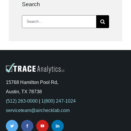
Search
Search
for:
15768 Hamilton Pool Rd,
Austin, TX 78738
(512) 263-0000
|
1(800) 247-1024
serviceteam@airchecklab.com