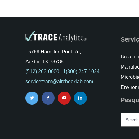
Serviç
15768 Hamilton Pool Rd,
Breathin
Austin, TX 78738
Manufac
(512) 263-0000
|
1(800) 247-1024
Microbia
serviceteam@airchecklab.com
Environ
Pesqu
Search
for: