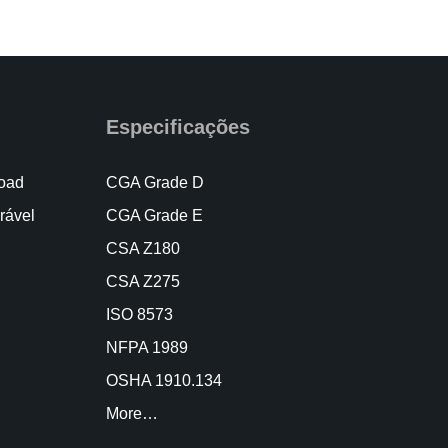
Especificações
oad
CGA Grade D
rável
CGA Grade E
CSA Z180
CSA Z275
ISO 8573
NFPA 1989
OSHA 1910.134
More…