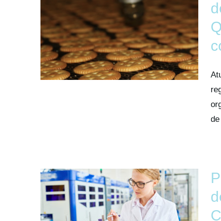
d
Q
c
At
re
or
de
P
d
C