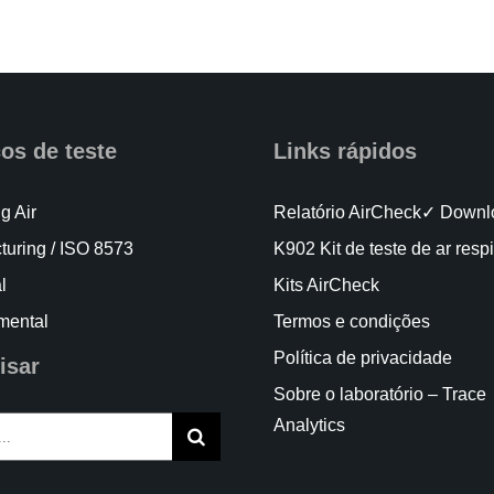
os de teste
Links rápidos
g Air
Relatório AirCheck✓ Downl
turing / ISO 8573
K902 Kit de teste de ar respi
l
Kits AirCheck
mental
Termos e condições
Política de privacidade
isar
Sobre o laboratório – Trace
Analytics