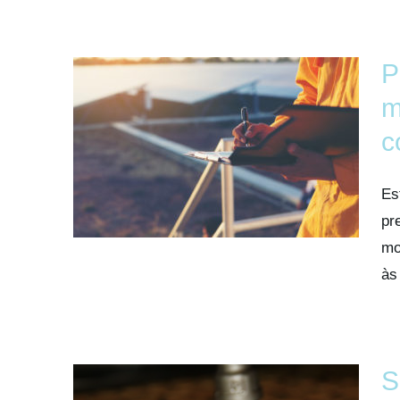
P
m
c
Es
pr
mo
às
S