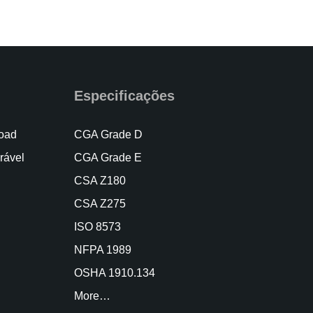
Especificações
oad
CGA Grade D
rável
CGA Grade E
CSA Z180
CSA Z275
ISO 8573
NFPA 1989
OSHA 1910.134
More…