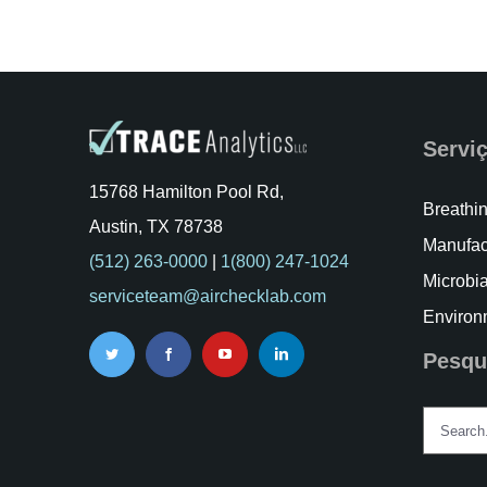
Serviç
15768 Hamilton Pool Rd,
Breathin
Austin, TX 78738
Manufac
(512) 263-0000
|
1(800) 247-1024
Microbia
serviceteam@airchecklab.com
Environ
Pesqu
Search
for: