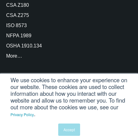
CSA Z180
CSA Z275
ISO 8573
NFPA 1989
OSHA 1910.134
More…
We use cookies to enhance your experience on
our website. These cookies are used to collect
© Copyright Trace Analytics, LLC 2021 |
Login do
information about how you interact with our
cliente
| Todos os direitos reservados
website and allow us to remember you. To find
out more about the cookies we use, see our
.
Privacy Policy
Português
English
(
Inglês
)
Español
(
Espanhol
)
Accept