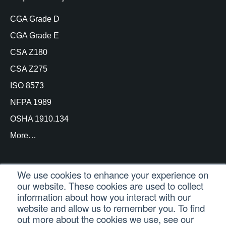
CGA Grade D
CGA Grade E
CSA Z180
CSA Z275
ISO 8573
NFPA 1989
OSHA 1910.134
More…
We use cookies to enhance your experience on
our website. These cookies are used to collect
© Copyright Trace Analytics, LLC 2021 |
Login do
information about how you interact with our
cliente
| Todos os direitos reservados
website and allow us to remember you. To find
out more about the cookies we use, see our