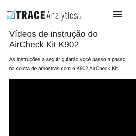
Skip
to
Togg
content
Navi
Vídeos de instrução do
Sobre o laboratório – Trace Analytics
AirCheck Kit K902
As instruções a seguir guiarão você passo a passo
Teste de ar respirável comprimido
na coleta de amostras com o K902 AirCheck Kit.
Teste de ar comprimido ISO 8573-1 / Fabricação
Testes ambientais
AirCheck Academy