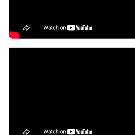
Kits AirCheck
Account