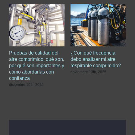
Pruebas de calidad del
¿Con qué frecuencia
G
aire comprimido: qué son,
debo analizar mi aire
a
por qué son importantes y
respirable comprimido?
c
cómo abordarlas con
c
noviembre 13th, 2025
confianza
c
diciembre 16th, 2025
s