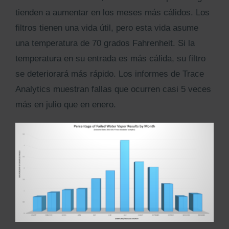
tienden a aumentar en los meses más cálidos. Los
filtros tienen una vida útil, pero esta vida asume
una temperatura de 70 grados Fahrenheit. Si la
temperatura en su entrada es más cálida, su filtro
se deteriorará más rápido. Los informes de Trace
Analytics muestran fallas que ocurren casi 5 veces
más en julio que en enero.