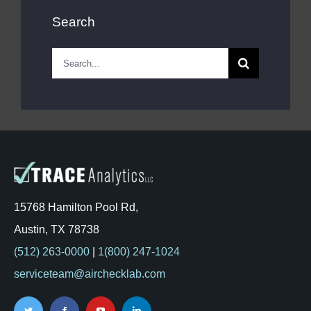
Search
Search
for:
15768 Hamilton Pool Rd,
Austin, TX 78738
(512) 263-0000
|
1(800) 247-1024
serviceteam@airchecklab.com