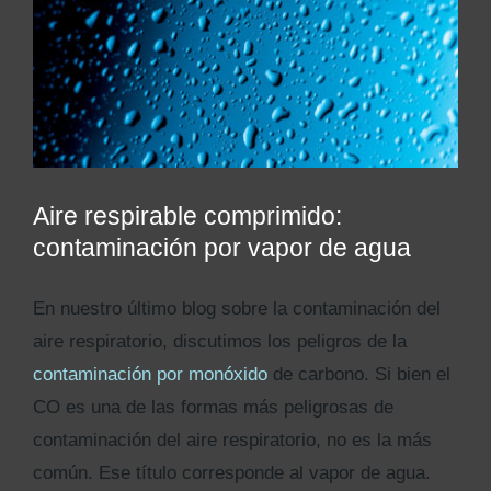
Kits AirCheck✓
Account
Aire respirable comprimido:
contaminación por vapor de agua
En nuestro último blog sobre la contaminación del
aire respiratorio, discutimos los peligros de la
contaminación por monóxido
de carbono. Si bien el
CO es una de las formas más peligrosas de
contaminación del aire respiratorio, no es la más
común. Ese título corresponde al vapor de agua.