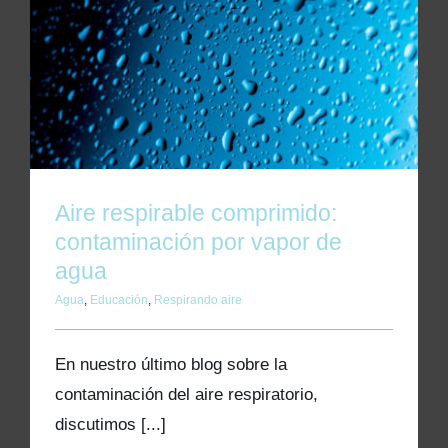
Aire respirable comprimido: contaminación
por vapor de agua
Aire respirable comprimido:
contaminación por vapor de
agua
Agua
,
Educación
,
Respirando aire
En nuestro último blog sobre la
contaminación del aire respiratorio,
discutimos [...]