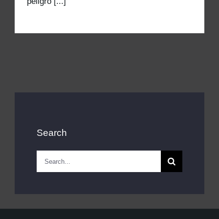
peligro [...]
Search
Search
for: