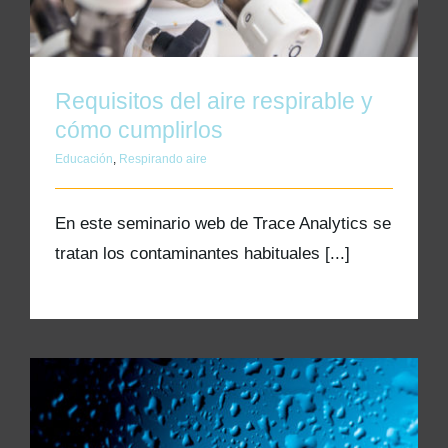
Kits AirCheck✓
Account
Requisitos del aire respirable y
cómo cumplirlos
Educación
,
Respirando aire
En este seminario web de Trace Analytics se
tratan los contaminantes habituales [...]