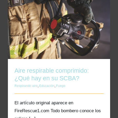
Aire respirable comprimido: ¿Qué hay en su
SCBA?
Aire respirable comprimido:
¿Qué hay en su SCBA?
Respirando aire
,
Educación
,
Fuego
El artículo original aparece en
FireRescue1.com Todo bombero conoce los