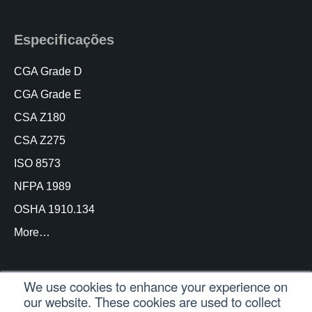
Especificações
CGA Grade D
CGA Grade E
CSA Z180
CSA Z275
ISO 8573
NFPA 1989
OSHA 1910.134
More…
We use cookies to enhance your experience on
our website. These cookies are used to collect
© Copyright Trace Analytics, LLC 2021 |
Login do