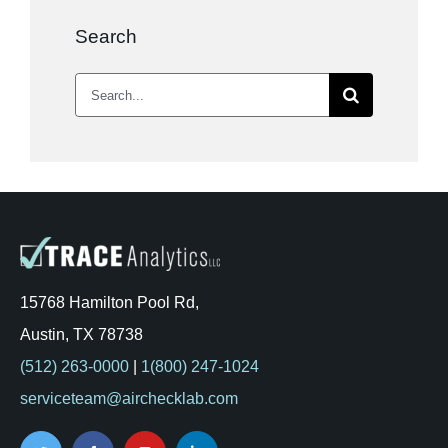
Search
Search
for:
15768 Hamilton Pool Rd,
Austin, TX 78738
(512) 263-0000
|
1(800) 247-1024
serviceteam@airchecklab.com