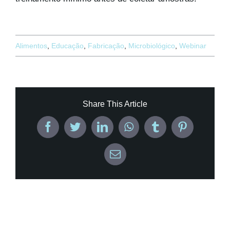
Alimentos
,
Educação
,
Fabricação
,
Microbiológico
,
Webinar
Share This Article
Facebook
Twitter
LinkedIn
WhatsApp
Tumblr
Pinterest
Email
Related Posts