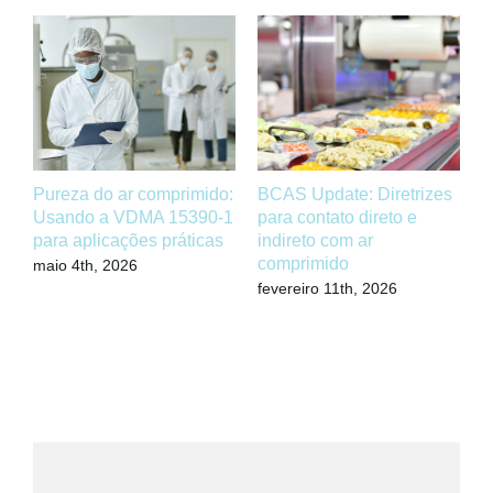
Pureza do ar comprimido:
BCAS Update: Diretrizes
T
Usando a VDMA 15390-1
para contato direto e
c
para aplicações práticas
indireto com ar
p
comprimido
c
maio 4th, 2026
c
fevereiro 11th, 2026
d