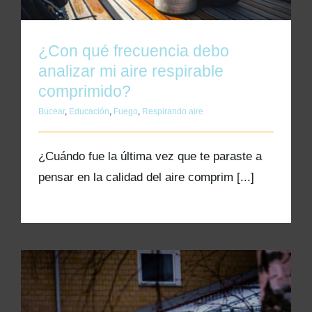
Kits AirCheck✓
¿Con qué frecuencia debo
Account
analizar mi aire respirable
comprimido?
Bucear
,
Educación
,
Fuego
,
Respirando aire
¿Cuándo fue la última vez que te paraste a
pensar en la calidad del aire comprim [...]