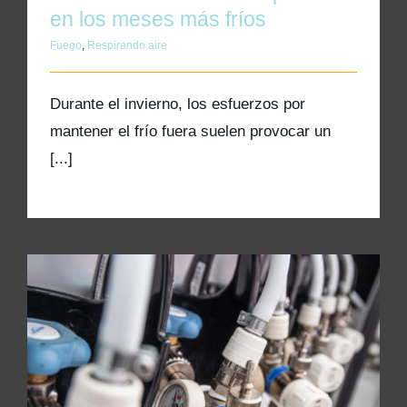
en los meses más fríos
Fuego
,
Respirando aire
Durante el invierno, los esfuerzos por
mantener el frío fuera suelen provocar un
[...]
Requisitos del aire respirable y cómo
cumplirlos