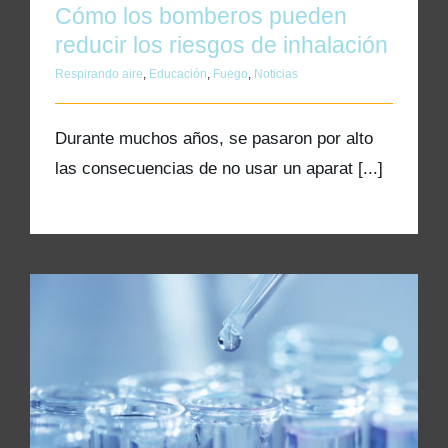
Cómo los bomberos pueden
reducir los riesgos de inhalación
Respirando aire
,
Educación
,
Fuego
,
Noticias
Durante muchos años, se pasaron por alto
las consecuencias de no usar un aparat [...]
Determinación del contenido de humedad en
sistemas de aire respirable comprimido