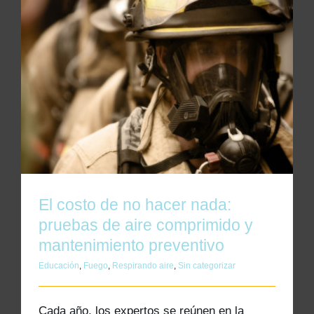
El costo de no hacer nada: pruebas de aire
comprimido y mantenimiento preventivo
El costo de no hacer nada:
pruebas de aire comprimido y
mantenimiento preventivo
Educación
,
Fuego
,
Respirando aire
,
Sin categorizar
Cada año, los expertos se reúnen en la