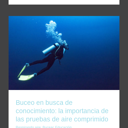
Buceo en busca de conocimiento: la
importancia de las pruebas de aire
comprimido
Buceo en busca de
conocimiento: la importancia de
las pruebas de aire comprimido
Respirando aire
,
Bucear
,
Educación