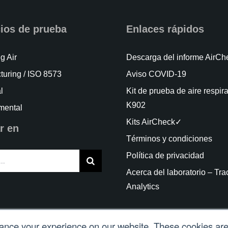
cios de prueba
Enlaces rápidos
g Air
Descarga del informe AirC
turing / ISO 8573
Aviso COVID-19
l
Kit de prueba de aire respir
K902
mental
Kits AirCheck✓
r en
Términos y condiciones
Política de privacidad
Acerca del laboratorio – Tra
Analytics
nce your experience on our website. These cookies are 