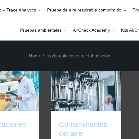
o – Trace Analytics
Prueba de aire respirable comprimido
Pru
Pruebas ambientales
AirCheck Academy
Kits Air
Home
/
Tag:
Instalaciones de fabricación
ciones de aire
Contaminantes del aire
o SQF Edition
comprimido:
9
Presentación ISBT
zaciones
Contaminantes
del aire