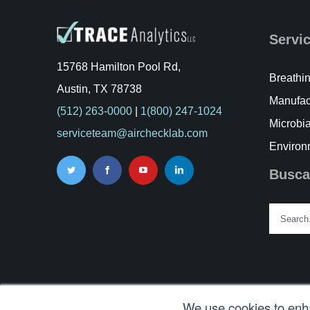
Servi
15768 Hamilton Pool Rd,
Breathin
Austin, TX 78738
Manufac
(512) 263-0000
|
1(800) 247-1024
Microbia
serviceteam@airchecklab.com
Environ
Busca
Search
for:
We use cookies to enha