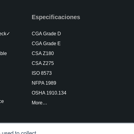
Especificaciones
heck✓
CGA Grade D
CGA Grade E
able
CSA Z180
CSA Z275
ISO 8573
NFPA 1989
OSHA 1910.134
ce
More…
used to collect