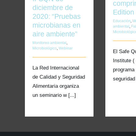
compri
diciembre de
Edition
2020: “Pruebas
Educación
,
M
microbianas en
ambiental
,
Fa
Microbiológic
aire ambiente”
Monitoreo ambiental
,
Microbiológico
,
Webinar
El Safe Q
Institute 
La Red Internacional
programa 
de Calidad y Seguridad
seguridad a
Alimentaria organiza
un seminario w [...]