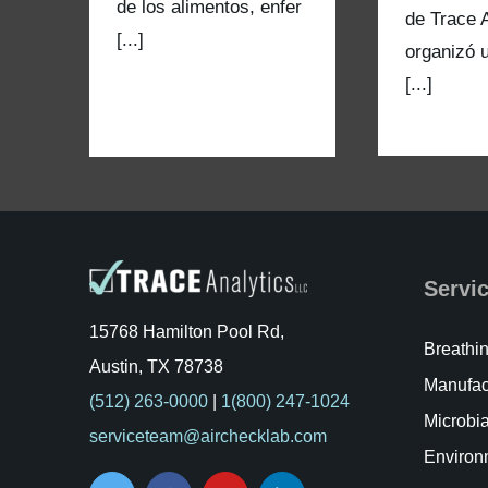
de los alimentos, enfer
de Trace A
[...]
organizó 
[...]
Servi
15768 Hamilton Pool Rd,
Breathin
Austin, TX 78738
Manufac
(512) 263-0000
|
1(800) 247-1024
Microbia
serviceteam@airchecklab.com
Environ