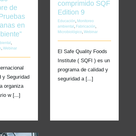
comprimido SQF
bre de
Edition 9
“Pruebas
Educación
,
Monitoreo
ianas en
ambiental
,
Fabricación
,
Microbiológico
,
Webinar
biente”
biental
,
o
,
Webinar
El Safe Quality Foods
Institute ( SQFI ) es un
ternacional
programa de calidad y
d y Seguridad
seguridad a [...]
ia organiza
io w [...]