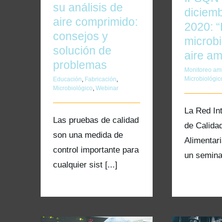
su análisis de
diciem
aire comprimido:
2020: 
consejos y
microb
solución de
aire am
problemas
Monitoreo am
Microbiológic
Educación
,
Fabricación
,
Microbiológico
,
Webinar
La Red In
Las pruebas de calidad
de Calida
son una medida de
Alimentar
control importante para
un seminar
cualquier sist [...]