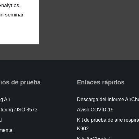
nalytics,
un seminar
cios de prueba
Enlaces rápidos
g Air
Descarga del informe AirC
turing / ISO 8573
Aviso COVID-19
l
Kit de prueba de aire respir
K902
mental
Kits AirCheck✓