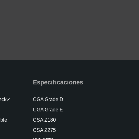
Especificaciones
heck✓
CGA Grade D
CGA Grade E
able
CSA Z180
CSA Z275