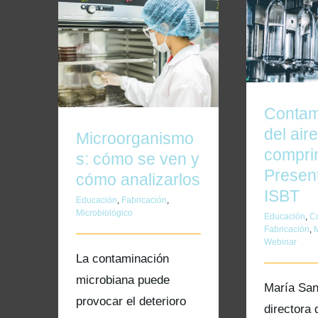
Contamina
Microorganismos: cómo
com
se ven y cómo
Presen
analizarlos
Contam
del aire
Microorganismo
compri
s: cómo se ven y
Presen
cómo analizarlos
ISBT
Educación
,
Fabricación
,
Microbiológico
Educación
,
C
Fabricación
,
M
Webinar
La contaminación
microbiana puede
María San
provocar el deterioro
directora 