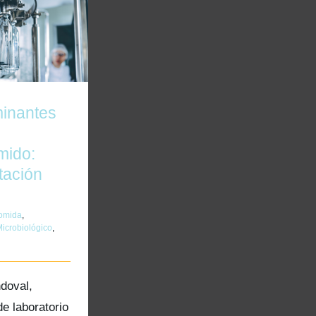
ntes del aire
primido:
tación ISBT
inantes
mido:
tación
omida
,
icrobiológico
,
doval,
de laboratorio