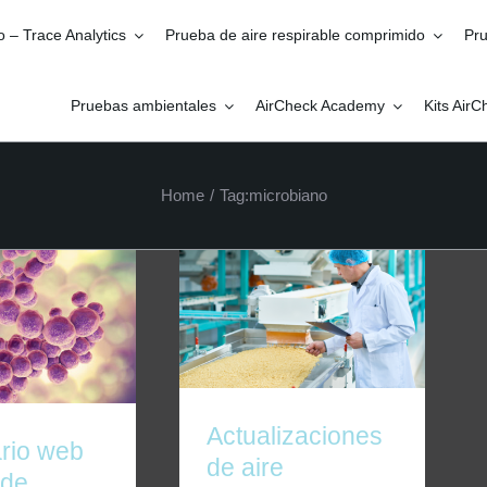
o – Trace Analytics
Prueba de aire respirable comprimido
Pru
Pruebas ambientales
AirCheck Academy
Kits Air
Home
/
Tag:
microbiano
 web IFSQN de
Actualizaciones de aire
re de 2020:
comprimido SQF Edition
microbianas en
9
ambiente”
Actualizaciones
rio web
de aire
 de