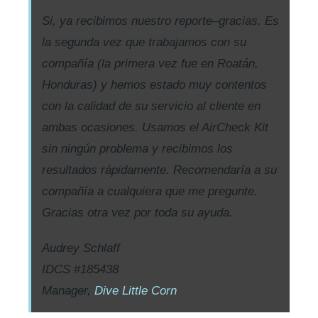
Si, ya recibimos nuestro reporte–gracias. Es
la segunda vez que trabajamos con su
compañía (la primera vez fue en Roatán,
Honduras) y hemos estado muy contentos
con la calidad de su servicio al cliente en
ambas ocasiones. Usamos el AirCheck Kit
sin ningún problema y recibimos los
resultados rápidamente. Recomendaría a su
compañía a cualquiera que me pregunte.
Gracias otra vez por toda su ayuda.
Audrey Schlaff
IDCS #185438
Manager,
Dive Little Corn