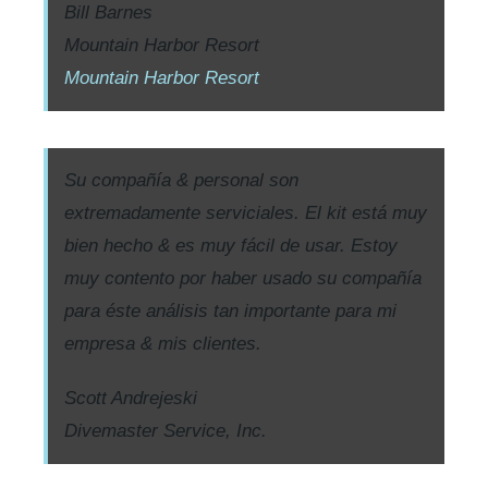
Bill Barnes
Mountain Harbor Resort
Mountain Harbor Resort
Su compañía & personal son
extremadamente serviciales. El kit está muy
bien hecho & es muy fácil de usar. Estoy
muy contento por haber usado su compañía
para éste análisis tan importante para mi
empresa & mis clientes.
Scott Andrejeski
Divemaster Service, Inc.