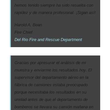
hemos tenido siempre ha sido resuelta con
rapidez y de manera profesional. ¡Sigan así!
Harold A. Bean
Fire Chief
Del Rio Fire and Rescue Department
Gracias por apresurar el análisis de mi
muestra y enviarme los resultados hoy. El
supervisor del departamento aéreo en la
fábrica de camiones estaba preocupado
porque necesitaba los resultados en su
unidad antes de que el departamento de
bomberos se llevara su camión mañana en