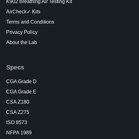
K902 Breathing Air Testing Kit
AirCheck✓ Kits
Terms and Conditions
Privacy Policy
About the Lab
Specs
CGA Grade D
CGA Grade E
CSA Z180
CSA Z275
ISO 8573
NFPA 1989