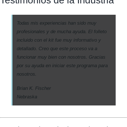
Todas mis experiencias han sido muy
profesionales y de mucha ayuda. El folleto
incluido con el kit fue muy informativo y
detallado. Creo que este proceso va a
funcionar muy bien con nosotros. Gracias
por su ayuda en iniciar este programa para
nosotros.
Brian K. Fischer
Nebraska