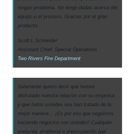
ningún problema. No tengo dudas acerca del
equipo o el proceso. Gracias por el gran
producto.
Scott L Schneider
Assistant Chief, Special Operations
Two Rivers Fire Department
Solamente quiero decir que hemos
disfrutado nuestra relación con su empresa
y que todos ustedes nos han tratado de la
mejor manera… ¡Es por eso que seguimos
haciendo negocios con ustedes! Cualquier
pregunta, problema o preocupación que