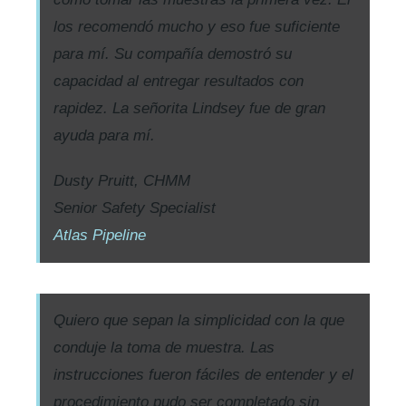
los recomendó mucho y eso fue suficiente
para mí. Su compañía demostró su
capacidad al entregar resultados con
rapidez. La señorita Lindsey fue de gran
ayuda para mí.
Dusty Pruitt, CHMM
Senior Safety Specialist
Atlas Pipeline
Quiero que sepan la simplicidad con la que
conduje la toma de muestra. Las
instrucciones fueron fáciles de entender y el
procedimiento pudo ser completado sin