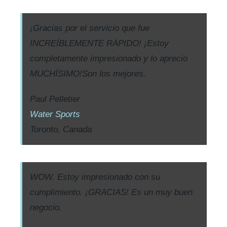
¡Gracias por el servicio que fue
INCREÍBLEMENTE RÁPIDO! ¡Estoy
completamente impresionado y lo aprecio
MUCHÍSIMO!Son los mejores.
Paul Pelletier
Water Sports
Toronto, Canada
WOW. Estoy impresionado con su
cumplimiento. ¡GRACIAS! Es un muy buen
negocio.