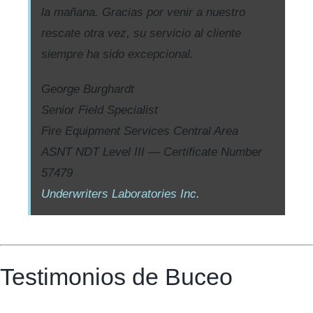
la mañana. Gracias por venir a nuestro
rescate otra vez, su servicio al cliente
siempre ha sido excepcional.
George Burghardt
Senior Field Specialist
Fire Equipment Services Central Area
ASNT NDT Level III — Certificate Number
57479
Underwriters Laboratories Inc.
Testimonios de Buceo