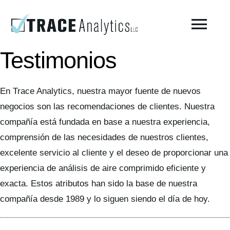
Skip
to
Togg
content
Navi
Testimonios
About
En Trace Analytics, nuestra mayor fuente de nuevos
Compressed Breathing Air Testing
negocios son las recomendaciones de clientes. Nuestra
compañía está fundada en base a nuestra experiencia,
Manufacturing Air
comprensión de las necesidades de nuestros clientes,
excelente servicio al cliente y el deseo de proporcionar una
experiencia de análisis de aire comprimido eficiente y
Environmental
exacta. Estos atributos han sido la base de nuestra
compañía desde 1989 y lo siguen siendo el día de hoy.
AirCheck Academy